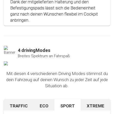
Dank der mitgelieferten Halterung und den
Befestigungspads lässt sich die Bedieneinheit
ganz nach deinen Wünschen flexibel im Cockpit
anbringen.
4 drivingModes
Breites Spektrum an Fahrspaß
Mit diesen 4 verschiedenen Driving Modes stimmst du
dein Fahrzeug auf deinen Wunsch zu jeder Zeit auf jede
Situation ab.
TRAFFIC
ECO
SPORT
XTREME
Bist du auf unbekanntem Terrain oder in dichtem
Sparen beim Fahren? Mit diesem cleveren
Falls du nach dem Ausprobieren unseres Sport-