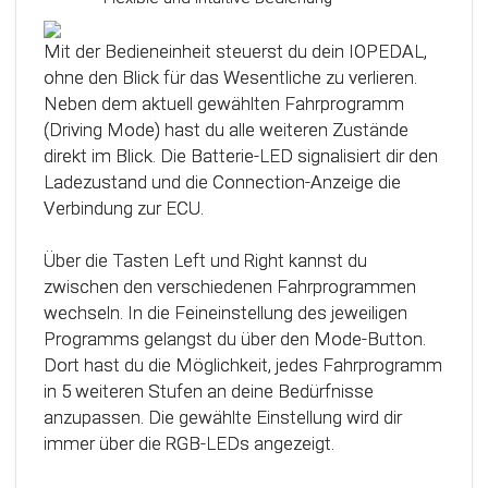
Das Steuergerät (ECU) verfügt über eine
intelligente Kalibrierfunktion. Direkt nach dem
Mit der Bedieneinheit steuerst du dein IOPEDAL,
Einbau des IOPEDAL werden alle notwendigen
ohne den Blick für das Wesentliche zu verlieren.
Informationen des Gaspedals automatisch
Neben dem aktuell gewählten Fahrprogramm
analysiert und zu einem optimierten individuellen
(Driving Mode) hast du alle weiteren Zustände
Kennfeld verarbeitet. Dadurch werden die
direkt im Blick. Die Batterie-LED signalisiert dir den
einzelnen Fahrmodi (Fahrprogramme)
Ladezustand und die Connection-Anzeige die
automatisch an die Charakteristik des Gaspedals
Verbindung zur ECU.
angepasst. Mit Hilfe dieser innovativen
Technologie werden alle Potenziale deines
Über die Tasten Left und Right kannst du
Fahrzeuges erkannt und können optimal genutzt
zwischen den verschiedenen Fahrprogrammen
werden.
wechseln. In die Feineinstellung des jeweiligen
Programms gelangst du über den Mode-Button.
Dort hast du die Möglichkeit, jedes Fahrprogramm
in 5 weiteren Stufen an deine Bedürfnisse
anzupassen. Die gewählte Einstellung wird dir
immer über die RGB-LEDs angezeigt.