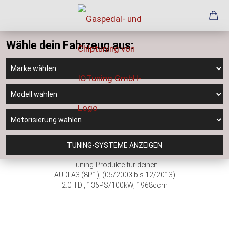
Wähle dein Fahrzeug aus:
TUNING-SYSTEME ANZEIGEN
Tuning-Produkte für deinen
AUDI A3 (8P1), (05/2003 bis 12/2013)
2.0 TDI, 136PS/100kW, 1968ccm