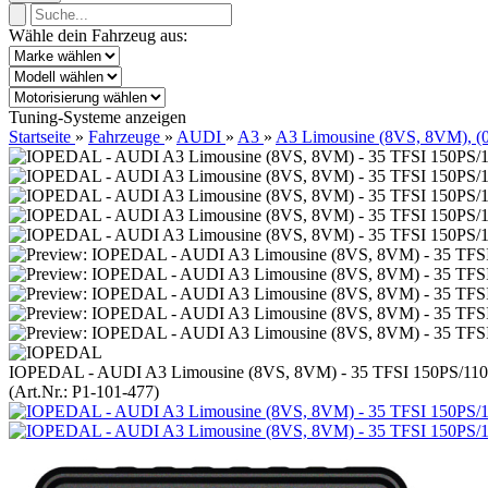
Wähle dein Fahrzeug aus:
Tuning-Systeme anzeigen
Startseite
»
Fahrzeuge
»
AUDI
»
A3
»
A3 Limousine (8VS, 8VM), (0
IOPEDAL - AUDI A3 Limousine (8VS, 8VM) - 35 TFSI 150PS/11
(Art.Nr.:
P1-101-477
)