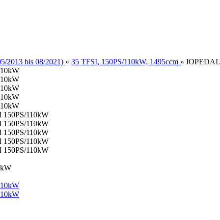
5/2013 bis 08/2021)
»
35 TFSI, 150PS/110kW, 1495ccm
»
IOPEDAL 
0kW