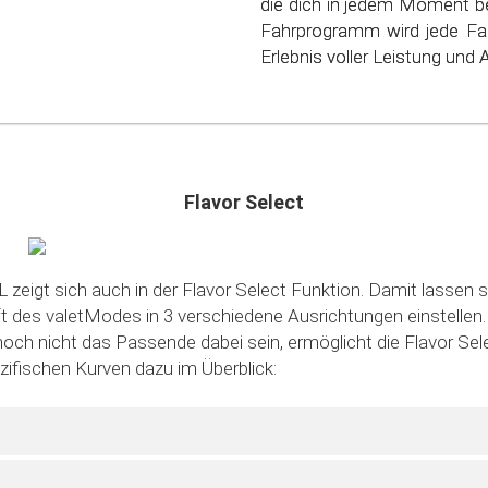
die dich in jedem Moment be
schonen. Steig ein in die
Fahrprogramm wird jede Fa
sparsamen Fahrens!
Erlebnis voller Leistung und Ag
Flavor Select
 zeigt sich auch in der Flavor Select Funktion. Damit lassen s
des valetModes in 3 verschiedene Ausrichtungen einstellen. S
noch nicht das Passende dabei sein, ermöglicht die Flavor Sele
ezifischen Kurven dazu im Überblick: