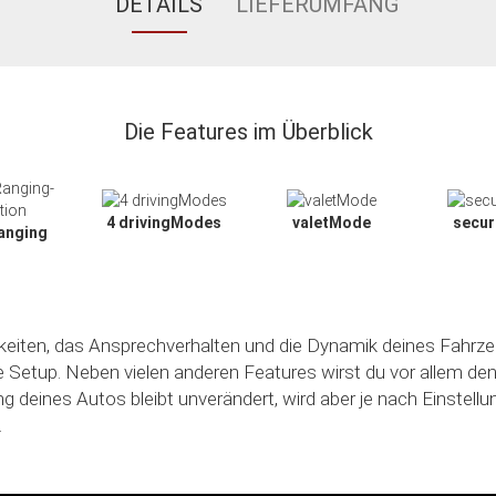
DETAILS
LIEFERUMFANG
Die Features im Überblick
4 drivingModes
valetMode
secu
anging
hkeiten, das Ansprechverhalten und die Dynamik deines Fahrze
le Setup. Neben vielen anderen Features wirst du vor allem de
ng deines Autos bleibt unverändert, wird aber je nach Einstell
.