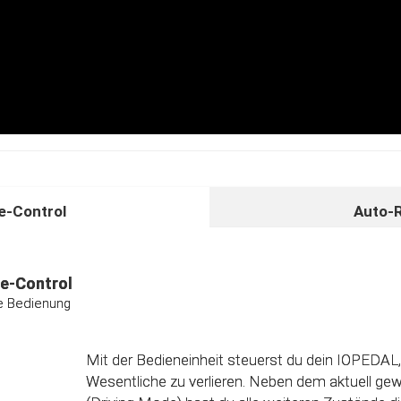
-Control
Auto-
unktion
ividuelle Kalibrierungsfunktion
e-Control
ive Bedienung
Das Steuergerät (ECU) verfügt über eine intelligen
Direkt nach dem Einbau des IOPEDAL werden al
Informationen des Gaspedals automatisch analy
Mit der Bedieneinheit steuerst du dein IOPEDAL,
optimierten individuellen Kennfeld verarbeitet. 
Wesentliche zu verlieren. Neben dem aktuell g
einzelnen Fahrmodi (Fahrprogramme) automatisc