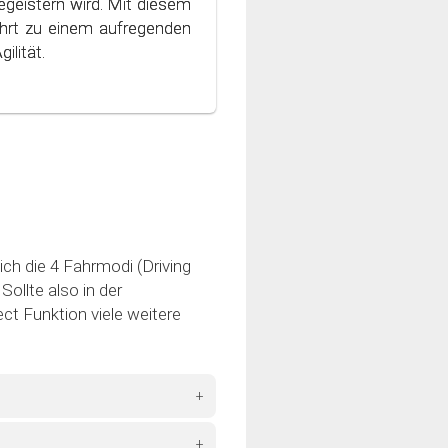
geistern wird. Mit diesem
 Welt des bewussten und
hrt zu einem aufregenden
ilität.
ich die 4 Fahrmodi (Driving
ollte also in der
ct Funktion viele weitere
+
+