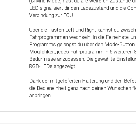
(Driving Mode) hast du alle weiteren Zustände dir
des Gaspedals angepasst. Mit Hilfe dieser inno
LED signalisiert dir den Ladezustand und die Co
werden alle Potenziale deines Fahrzeuges erkan
Verbindung zur ECU.
genutzt werden.
Über die Tasten Left und Right kannst du zwisc
Fahrprogrammen wechseln. In die Feineinstellun
Programms gelangst du über den Mode-Button. 
Möglichkeit, jedes Fahrprogramm in 5 weiteren 
Bedürfnisse anzupassen. Die gewählte Einstellun
RGB-LEDs angezeigt.
Dank der mitgelieferten Halterung und den Befe
die Bedieneinheit ganz nach deinen Wünschen fle
anbringen.