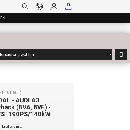
GEN
P1-101-609
)
DAL - AUDI A3
back (8VA, 8VF) -
FSI 190PS/140kW
Lieferzeit: