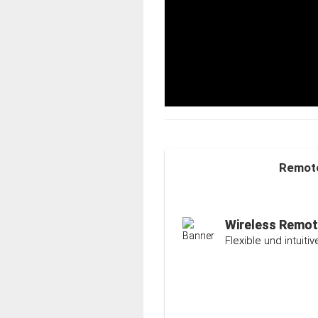
Remote
Auto-Ranging-F
Intelligente und ind
Wireless Remot
Flexible und intuit