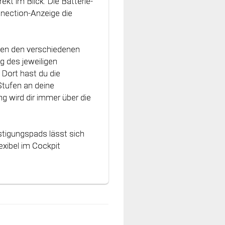
ekt im Blick. Die Batterie-
vativen Technologie
nnection-Anzeige die
nt und können optimal
hen den verschiedenen
g des jeweiligen
Dort hast du die
Stufen an deine
g wird dir immer über die
stigungspads lässt sich
xibel im Cockpit