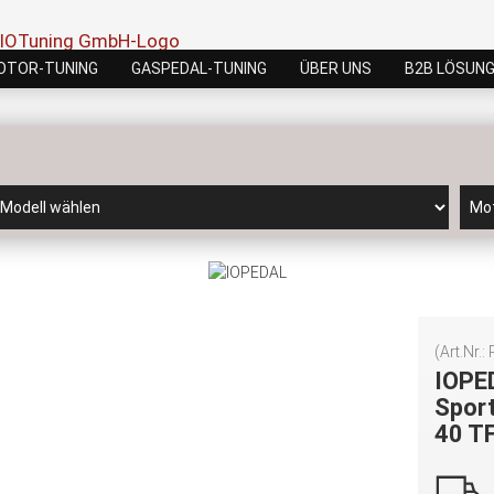
OTOR-TUNING
GASPEDAL-TUNING
ÜBER UNS
B2B LÖSUN
(Art.Nr.:
IOPE
Sport
40 T