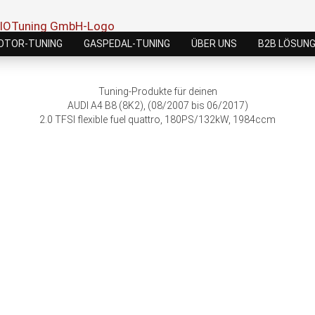
OTOR-TUNING
GASPEDAL-TUNING
ÜBER UNS
B2B LÖSUN
Tuning-Produkte für deinen
AUDI A4 B8 (8K2), (08/2007 bis 06/2017)
2.0 TFSI flexible fuel quattro, 180PS/132kW, 1984ccm