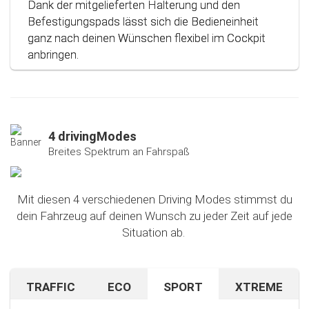
Dank der mitgelieferten Halterung und den
Befestigungspads lässt sich die Bedieneinheit
ganz nach deinen Wünschen flexibel im Cockpit
anbringen.
4 drivingModes
Breites Spektrum an Fahrspaß
Mit diesen 4 verschiedenen Driving Modes stimmst du
dein Fahrzeug auf deinen Wunsch zu jeder Zeit auf jede
Situation ab.
TRAFFIC
ECO
SPORT
XTREME
Bist du auf unbekanntem Terrain oder in dichtem
Sparen beim Fahren? Mit diesem cleveren
Falls du nach dem Ausprobieren unseres Sport-