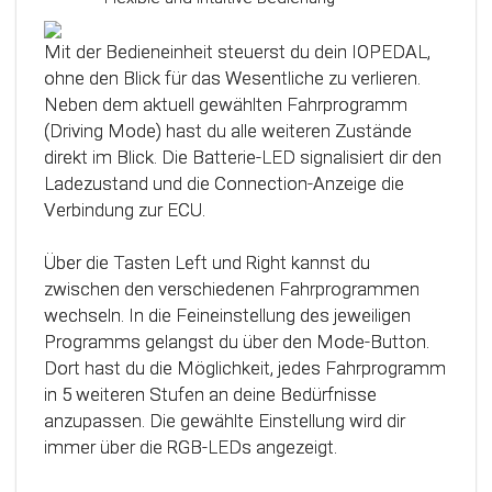
Das Steuergerät (ECU) verfügt über eine
intelligente Kalibrierfunktion. Direkt nach dem
Mit der Bedieneinheit steuerst du dein IOPEDAL,
Einbau des IOPEDAL werden alle notwendigen
ohne den Blick für das Wesentliche zu verlieren.
Informationen des Gaspedals automatisch
Neben dem aktuell gewählten Fahrprogramm
analysiert und zu einem optimierten individuellen
(Driving Mode) hast du alle weiteren Zustände
Kennfeld verarbeitet. Dadurch werden die
direkt im Blick. Die Batterie-LED signalisiert dir den
einzelnen Fahrmodi (Fahrprogramme)
Ladezustand und die Connection-Anzeige die
automatisch an die Charakteristik des Gaspedals
Verbindung zur ECU.
angepasst. Mit Hilfe dieser innovativen
Technologie werden alle Potenziale deines
Über die Tasten Left und Right kannst du
Fahrzeuges erkannt und können optimal genutzt
zwischen den verschiedenen Fahrprogrammen
werden.
wechseln. In die Feineinstellung des jeweiligen
Programms gelangst du über den Mode-Button.
Dort hast du die Möglichkeit, jedes Fahrprogramm
in 5 weiteren Stufen an deine Bedürfnisse
anzupassen. Die gewählte Einstellung wird dir
immer über die RGB-LEDs angezeigt.