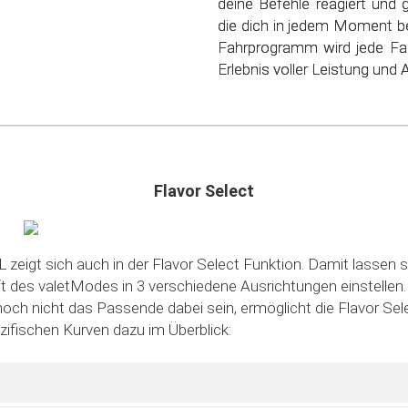
deine Befehle reagiert und 
nur deinen Geldbeutel, s
die dich in jedem Moment be
schonen. Steig ein in die
Fahrprogramm wird jede Fa
sparsamen Fahrens!
Erlebnis voller Leistung und Ag
Flavor Select
 zeigt sich auch in der Flavor Select Funktion. Damit lassen s
des valetModes in 3 verschiedene Ausrichtungen einstellen. S
noch nicht das Passende dabei sein, ermöglicht die Flavor Sele
ezifischen Kurven dazu im Überblick: