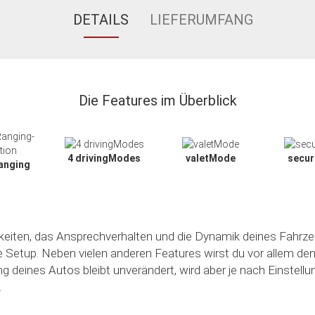
DETAILS
LIEFERUMFANG
Die Features im Überblick
4 drivingModes
valetMode
secu
anging
hkeiten, das Ansprechverhalten und die Dynamik deines Fahrze
le Setup. Neben vielen anderen Features wirst du vor allem de
ng deines Autos bleibt unverändert, wird aber je nach Einstell
.