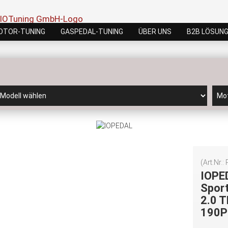
OTOR-TUNING
GASPEDAL-TUNING
ÜBER UNS
B2B LÖSUN
(Art.Nr.:
IOPE
Sport
2.0 T
190P