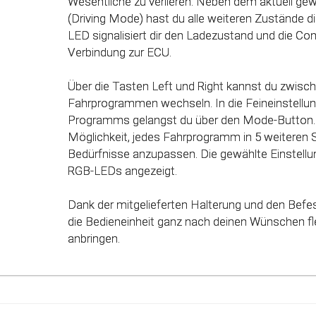
Wesentliche zu verlieren. Neben dem aktuell g
einzelnen Fahrmodi (Fahrprogramme) automatisc
(Driving Mode) hast du alle weiteren Zustände dir
des Gaspedals angepasst. Mit Hilfe dieser inno
LED signalisiert dir den Ladezustand und die Co
werden alle Potenziale deines Fahrzeuges erkan
Verbindung zur ECU.
genutzt werden.
Über die Tasten Left und Right kannst du zwisc
Fahrprogrammen wechseln. In die Feineinstellun
Programms gelangst du über den Mode-Button. 
Möglichkeit, jedes Fahrprogramm in 5 weiteren 
Bedürfnisse anzupassen. Die gewählte Einstellun
RGB-LEDs angezeigt.
Dank der mitgelieferten Halterung und den Befe
die Bedieneinheit ganz nach deinen Wünschen fle
anbringen.