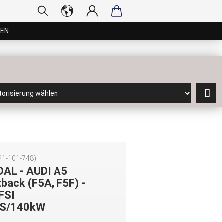
GEN
P1-101-748
)
DAL - AUDI A5
back (F5A, F5F) -
FSI
S/140kW