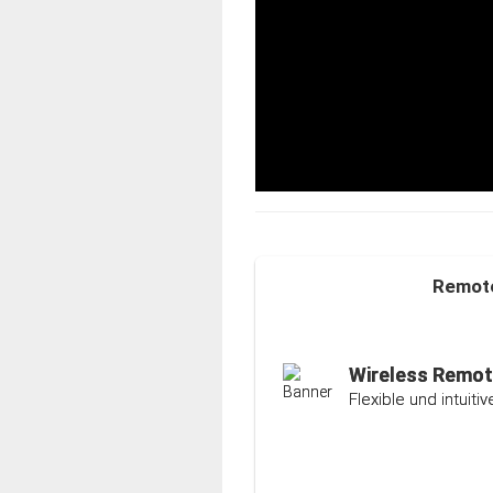
Remote
Auto-Ranging-F
Intelligente und ind
Wireless Remot
Flexible und intuit