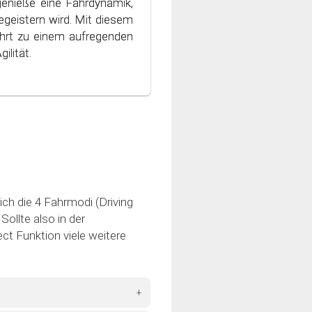
genieße eine Fahrdynamik,
ondern auch die Umwelt
geistern wird. Mit diesem
 Welt des bewussten und
hrt zu einem aufregenden
ilität.
ich die 4 Fahrmodi (Driving
ollte also in der
ct Funktion viele weitere
+