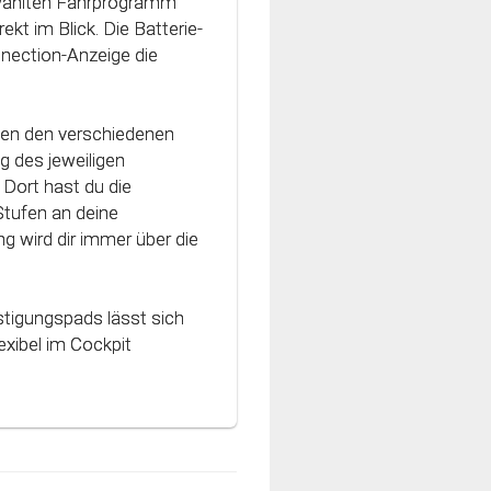
ewählten Fahrprogramm
h an die Charakteristik
ekt im Blick. Die Batterie-
vativen Technologie
nnection-Anzeige die
nt und können optimal
hen den verschiedenen
g des jeweiligen
Dort hast du die
Stufen an deine
g wird dir immer über die
stigungspads lässt sich
xibel im Cockpit