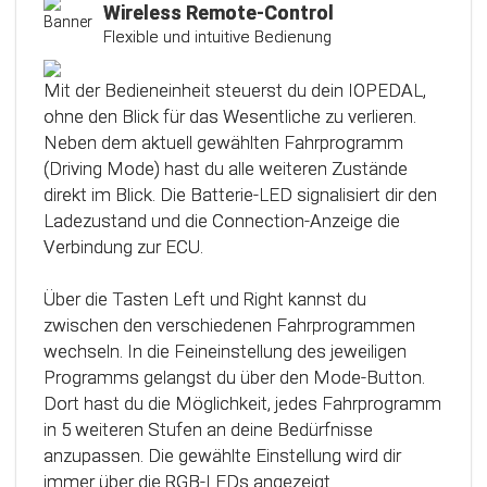
Kalibrierungsfunktion
Wireless Remote-Control
Flexible und intuitive Bedienung
Das Steuergerät (ECU) verfügt über eine
intelligente Kalibrierfunktion. Direkt nach dem
Mit der Bedieneinheit steuerst du dein IOPEDAL,
Einbau des IOPEDAL werden alle notwendigen
ohne den Blick für das Wesentliche zu verlieren.
Informationen des Gaspedals automatisch
Neben dem aktuell gewählten Fahrprogramm
analysiert und zu einem optimierten individuellen
(Driving Mode) hast du alle weiteren Zustände
Kennfeld verarbeitet. Dadurch werden die
direkt im Blick. Die Batterie-LED signalisiert dir den
einzelnen Fahrmodi (Fahrprogramme)
Ladezustand und die Connection-Anzeige die
automatisch an die Charakteristik des Gaspedals
Verbindung zur ECU.
angepasst. Mit Hilfe dieser innovativen
Technologie werden alle Potenziale deines
Über die Tasten Left und Right kannst du
Fahrzeuges erkannt und können optimal genutzt
zwischen den verschiedenen Fahrprogrammen
werden.
wechseln. In die Feineinstellung des jeweiligen
Programms gelangst du über den Mode-Button.
Dort hast du die Möglichkeit, jedes Fahrprogramm
in 5 weiteren Stufen an deine Bedürfnisse
anzupassen. Die gewählte Einstellung wird dir
immer über die RGB-LEDs angezeigt.