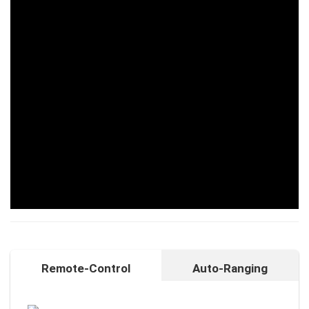
Remote-Control
Auto-Ranging
Auto-Ranging-Funktion
Intelligente und individuelle