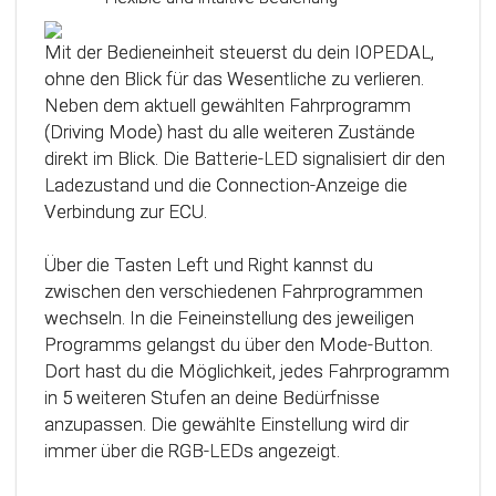
Das Steuergerät (ECU) verfügt über eine
intelligente Kalibrierfunktion. Direkt nach dem
Mit der Bedieneinheit steuerst du dein IOPEDAL,
Einbau des IOPEDAL werden alle notwendigen
ohne den Blick für das Wesentliche zu verlieren.
Informationen des Gaspedals automatisch
Neben dem aktuell gewählten Fahrprogramm
analysiert und zu einem optimierten individuellen
(Driving Mode) hast du alle weiteren Zustände
Kennfeld verarbeitet. Dadurch werden die
direkt im Blick. Die Batterie-LED signalisiert dir den
einzelnen Fahrmodi (Fahrprogramme)
Ladezustand und die Connection-Anzeige die
automatisch an die Charakteristik des Gaspedals
Verbindung zur ECU.
angepasst. Mit Hilfe dieser innovativen
Technologie werden alle Potenziale deines
Über die Tasten Left und Right kannst du
Fahrzeuges erkannt und können optimal genutzt
zwischen den verschiedenen Fahrprogrammen
werden.
wechseln. In die Feineinstellung des jeweiligen
Programms gelangst du über den Mode-Button.
Dort hast du die Möglichkeit, jedes Fahrprogramm
in 5 weiteren Stufen an deine Bedürfnisse
anzupassen. Die gewählte Einstellung wird dir
immer über die RGB-LEDs angezeigt.