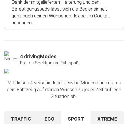
Dank der mitgelieferten Halterung und den
Befestigungspads lässt sich die Bedieneinheit
ganz nach deinen Wünschen flexibel im Cockpit
anbringen.
4 drivingModes
Breites Spektrum an Fahrspaß
Mit diesen 4 verschiedenen Driving Modes stimmst du
dein Fahrzeug auf deinen Wunsch zu jeder Zeit auf jede
Situation ab.
TRAFFIC
ECO
SPORT
XTREME
Bist du auf unbekanntem Terrain oder in dichtem
Sparen beim Fahren? Mit diesem cleveren
Falls du nach dem Ausprobieren unseres Sport-