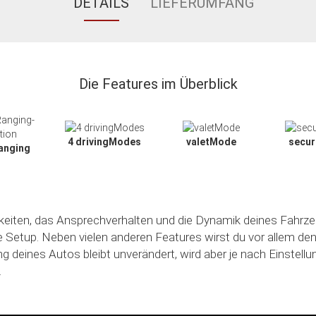
DETAILS
LIEFERUMFANG
Die Features im Überblick
4 drivingModes
valetMode
secu
anging
hkeiten, das Ansprechverhalten und die Dynamik deines Fahrze
le Setup. Neben vielen anderen Features wirst du vor allem de
ng deines Autos bleibt unverändert, wird aber je nach Einstell
.