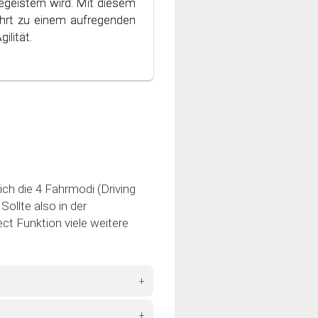
geistern wird. Mit diesem
 Welt des bewussten und
hrt zu einem aufregenden
ilität.
ich die 4 Fahrmodi (Driving
ollte also in der
ct Funktion viele weitere
+
+