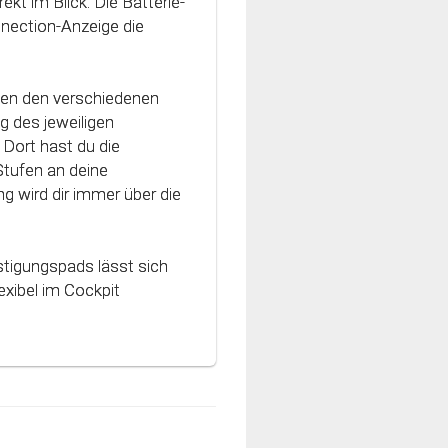
ekt im Blick. Die Batterie-
vativen Technologie
nnection-Anzeige die
nt und können optimal
hen den verschiedenen
g des jeweiligen
Dort hast du die
Stufen an deine
g wird dir immer über die
stigungspads lässt sich
xibel im Cockpit