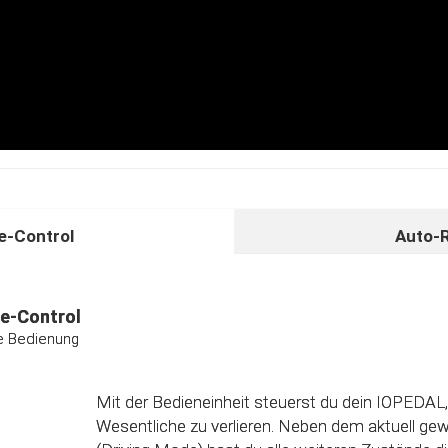
-Control
Auto-
unktion
ividuelle Kalibrierungsfunktion
e-Control
ive Bedienung
Das Steuergerät (ECU) verfügt über eine intelligen
Direkt nach dem Einbau des IOPEDAL werden al
Informationen des Gaspedals automatisch analy
Mit der Bedieneinheit steuerst du dein IOPEDAL,
optimierten individuellen Kennfeld verarbeitet. 
Wesentliche zu verlieren. Neben dem aktuell g
einzelnen Fahrmodi (Fahrprogramme) automatisc