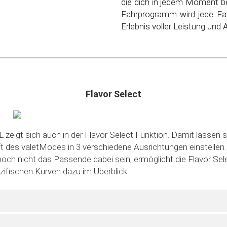
die dich in jedem Moment be
schonen. Steig ein in die
Fahrprogramm wird jede Fa
sparsamen Fahrens!
Erlebnis voller Leistung und Ag
Flavor Select
 zeigt sich auch in der Flavor Select Funktion. Damit lassen s
des valetModes in 3 verschiedene Ausrichtungen einstellen. S
noch nicht das Passende dabei sein, ermöglicht die Flavor Sele
ezifischen Kurven dazu im Überblick: