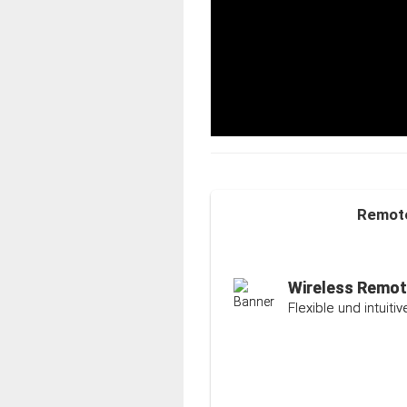
Remote
Auto-Ranging-F
Intelligente und ind
Wireless Remot
Flexible und intuit