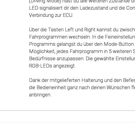
(Driving Mode) hast du alle weiteren Zustände dir
des Gaspedals angepasst. Mit Hilfe dieser inno
LED signalisiert dir den Ladezustand und die Co
werden alle Potenziale deines Fahrzeuges erkan
Verbindung zur ECU.
genutzt werden.
Über die Tasten Left und Right kannst du zwisc
Fahrprogrammen wechseln. In die Feineinstellun
Programms gelangst du über den Mode-Button. 
Möglichkeit, jedes Fahrprogramm in 5 weiteren 
Bedürfnisse anzupassen. Die gewählte Einstellun
RGB-LEDs angezeigt.
Dank der mitgelieferten Halterung und den Befe
die Bedieneinheit ganz nach deinen Wünschen fle
anbringen.