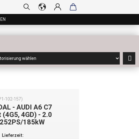
GEN
P1-102-157
)
DAL - AUDI A6 C7
 (4G5, 4GD) - 2.0
 252PS/185kW
Lieferzeit: