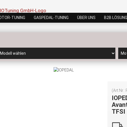
OTOR-TUNING
GASPEDAL-TUNING
ÜBER UNS
B2B LÖSUN
(Art.Nr.:
IOPE
Avant
TFSI