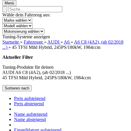
Menü
Wähle dein Fahrzeug aus:
Tuning-Systeme anzeigen
Startseite
»
Fahrzeuge
»
AUDI
»
A6
»
A6 C8 (4A2), (ab 02/2018
...)
»
45 TFSI Mild Hybrid, 245PS/180kW, 1984ccm
Aktueller Filter
Tuning-Produkte für deinen
AUDI A6 C8 (4A2), (ab 02/2018 ...)
45 TFSI Mild Hybrid, 245PS/180kW, 1984ccm
Sortieren nach
Preis aufsteigend
Preis absteigend
Name aufsteigend
Name absteigend
Einstelldatum aufsteigend