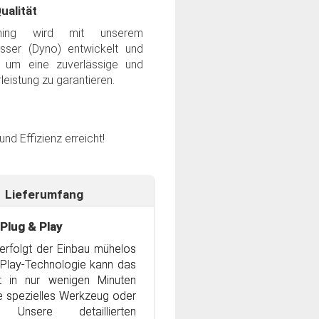
ualität
ning wird mit unserem
sser (Dyno) entwickelt und
, um eine zuverlässige und
leistung zu garantieren.
d Effizienz erreicht!
ostenlosen IOTuning-App
Leistungssteigerung
Lieferumfang
ietet Ihnen die Möglichkeit,
alten Sie alles, was Sie für
 Plug & Play
bequem per Smartphone zu
Nutzung benötigen:
 drei perfekt abgestimmten
erfolgt der Einbau mühelos
echnologie, optimal
rzeug individuell an Ihre
 Play-Technologie kann das
t in nur wenigen Minuten
satz
– Für eine einfache Plug &
ne spezielles Werkzeug oder
nce für ein beeindruckendes
 Unsere detaillierten