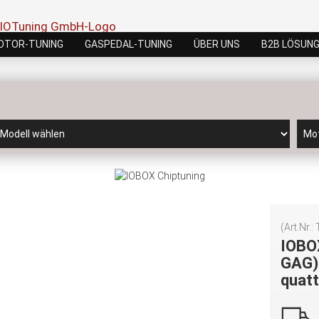
OTOR-TUNING
GASPEDAL-TUNING
ÜBER UNS
B2B LÖSUN
(Art.Nr.:
IOBO
GAG)
quat