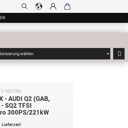
GEN
T1-103-724
)
X - AUDI Q2 (GAB,
 - SQ2 TFSI
tro 300PS/221kW
Lieferzeit: