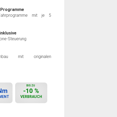
e-Programme
Fahrprogramme mit je 5
nklusive
hone-Steuerung
inbau mit originalen
BIS ZU
 Nm
-10 %
MENT
VERBRAUCH