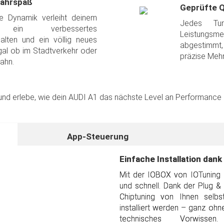
Fahrspaß
Geprüfte Q
te Dynamik verleiht deinem
Jedes Tu
 ein verbessertes
Leistungsme
alten und ein völlig neues
abgestimmt
gal ob im Stadtverkehr oder
präzise Mehr
ahn.
und erlebe, wie dein AUDI A1 das nächste Level an Performance un
Volle Kontrolle mit der k
Lieferumfang der IOBOX-
App-Steuerung
Die kostenlose IOTuning-App b
Mit der IOBOX von IOTuning erh
Einfache Installation dank
Ihr IOBOX-Chiptuning ganz 
die einfache Installation und 
steuern. Wählen Sie zwischen
Mit der IOBOX von IOTuning 
IOBOX-Modul
– Hochwertige T
Leistungsstufen, um Ihr Fah
und schnell. Dank der Plug &
abgestimmt auf Ihr Fahrzeug.
Bedürfnisse anzupassen:
Chiptuning von Ihnen selbs
Fahrzeugspezifischer Kabel
installiert werden – ganz oh
XTREME
– Maximale Performa
technisches Vorwissen.
Play-Installation.
Fahrerlebnis.