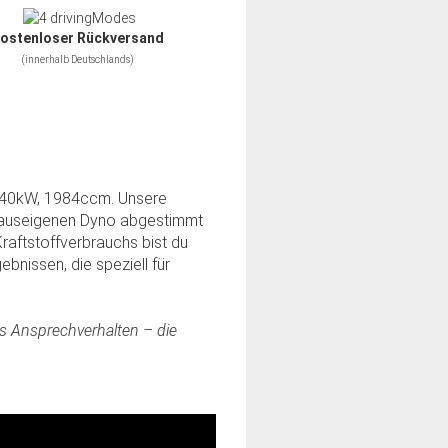
ostenloser Rückversand
(innerhalb Deutschlands)
/140kW, 1984ccm. Unsere
m hauseigenen Dyno abgestimmt
aftstoffverbrauchs bist du
bnissen, die speziell für
es Ansprechverhalten – die