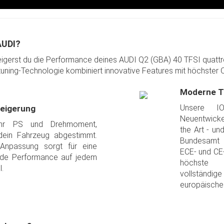
AUDI?
teigerst du die Performance deines AUDI Q2 (GBA) 40 TFSI quat
ning-Technologie kombiniert innovative Features mit höchster Qua
Moderne T
Unsere I
teigerung
Neuentwicke
hr PS und Drehmoment,
the Art - und
dein Fahrzeug abgestimmt.
Bundesamt z
 Anpassung sorgt für eine
ECE- und CE-
nde Performance auf jedem
höchste S
l.
vollstän
europäischen