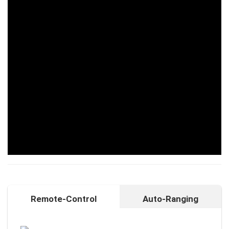
Remote-Control
Auto-Ranging
Auto-Ranging-Funktion
Intelligente und individuelle