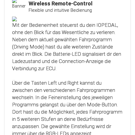
Kalibrierungsfunktion
Wireless Remote-Control
Flexible und intuitive Bedienung
Das Steuergerät (ECU) verfügt über eine
intelligente Kalibrierfunktion. Direkt nach dem
Mit der Bedieneinheit steuerst du dein IOPEDAL,
Einbau des IOPEDAL werden alle notwendigen
ohne den Blick für das Wesentliche zu verlieren.
Informationen des Gaspedals automatisch
Neben dem aktuell gewählten Fahrprogramm
analysiert und zu einem optimierten individuellen
(Driving Mode) hast du alle weiteren Zustände
Kennfeld verarbeitet. Dadurch werden die
direkt im Blick. Die Batterie-LED signalisiert dir den
einzelnen Fahrmodi (Fahrprogramme)
Ladezustand und die Connection-Anzeige die
automatisch an die Charakteristik des Gaspedals
Verbindung zur ECU.
angepasst. Mit Hilfe dieser innovativen
Technologie werden alle Potenziale deines
Über die Tasten Left und Right kannst du
Fahrzeuges erkannt und können optimal genutzt
zwischen den verschiedenen Fahrprogrammen
werden.
wechseln. In die Feineinstellung des jeweiligen
Programms gelangst du über den Mode-Button.
Dort hast du die Möglichkeit, jedes Fahrprogramm
in 5 weiteren Stufen an deine Bedürfnisse
anzupassen. Die gewählte Einstellung wird dir
immer über die RGB-LEDs angezeigt.