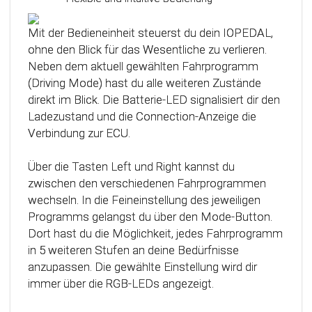
Das Steuergerät (ECU) verfügt über eine
intelligente Kalibrierfunktion. Direkt nach dem
Mit der Bedieneinheit steuerst du dein IOPEDAL,
Einbau des IOPEDAL werden alle notwendigen
ohne den Blick für das Wesentliche zu verlieren.
Informationen des Gaspedals automatisch
Neben dem aktuell gewählten Fahrprogramm
analysiert und zu einem optimierten individuellen
(Driving Mode) hast du alle weiteren Zustände
Kennfeld verarbeitet. Dadurch werden die
direkt im Blick. Die Batterie-LED signalisiert dir den
einzelnen Fahrmodi (Fahrprogramme)
Ladezustand und die Connection-Anzeige die
automatisch an die Charakteristik des Gaspedals
Verbindung zur ECU.
angepasst. Mit Hilfe dieser innovativen
Technologie werden alle Potenziale deines
Über die Tasten Left und Right kannst du
Fahrzeuges erkannt und können optimal genutzt
zwischen den verschiedenen Fahrprogrammen
werden.
wechseln. In die Feineinstellung des jeweiligen
Programms gelangst du über den Mode-Button.
Dort hast du die Möglichkeit, jedes Fahrprogramm
in 5 weiteren Stufen an deine Bedürfnisse
anzupassen. Die gewählte Einstellung wird dir
immer über die RGB-LEDs angezeigt.