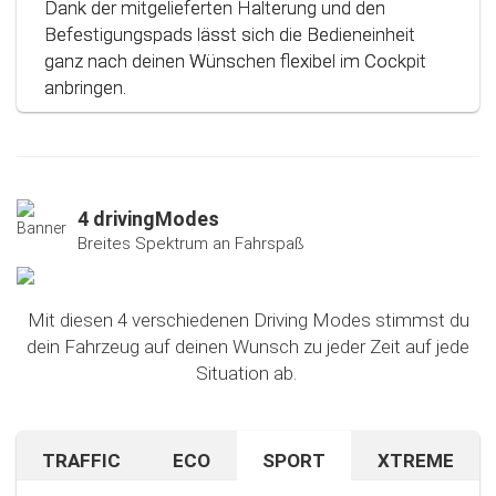
Dank der mitgelieferten Halterung und den
Befestigungspads lässt sich die Bedieneinheit
ganz nach deinen Wünschen flexibel im Cockpit
anbringen.
4 drivingModes
Breites Spektrum an Fahrspaß
Mit diesen 4 verschiedenen Driving Modes stimmst du
dein Fahrzeug auf deinen Wunsch zu jeder Zeit auf jede
Situation ab.
TRAFFIC
ECO
SPORT
XTREME
Bist du auf unbekanntem Terrain oder in dichtem
Sparen beim Fahren? Mit diesem cleveren
Falls du nach dem Ausprobieren unseres Sport-