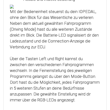
Das Steuergerät (ECU) verfügt über eine
intelligente Kalibrierfunktion. Direkt nach dem
Mit der Bedieneinheit steuerst du dein IOPEDAL,
Einbau des IOPEDAL werden alle notwendigen
ohne den Blick für das Wesentliche zu verlieren.
Informationen des Gaspedals automatisch
Neben dem aktuell gewählten Fahrprogramm
analysiert und zu einem optimierten individuellen
(Driving Mode) hast du alle weiteren Zustände
Kennfeld verarbeitet. Dadurch werden die
direkt im Blick. Die Batterie-LED signalisiert dir den
einzelnen Fahrmodi (Fahrprogramme)
Ladezustand und die Connection-Anzeige die
automatisch an die Charakteristik des Gaspedals
Verbindung zur ECU.
angepasst. Mit Hilfe dieser innovativen
Technologie werden alle Potenziale deines
Über die Tasten Left und Right kannst du
Fahrzeuges erkannt und können optimal genutzt
zwischen den verschiedenen Fahrprogrammen
werden.
wechseln. In die Feineinstellung des jeweiligen
Programms gelangst du über den Mode-Button.
Dort hast du die Möglichkeit, jedes Fahrprogramm
in 5 weiteren Stufen an deine Bedürfnisse
anzupassen. Die gewählte Einstellung wird dir
immer über die RGB-LEDs angezeigt.