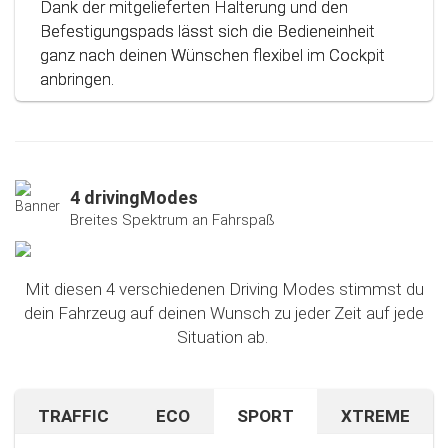
Dank der mitgelieferten Halterung und den
Befestigungspads lässt sich die Bedieneinheit
ganz nach deinen Wünschen flexibel im Cockpit
anbringen.
4 drivingModes
Breites Spektrum an Fahrspaß
Mit diesen 4 verschiedenen Driving Modes stimmst du
dein Fahrzeug auf deinen Wunsch zu jeder Zeit auf jede
Situation ab.
TRAFFIC
ECO
SPORT
XTREME
Bist du auf unbekanntem Terrain oder in dichtem
Sparen beim Fahren? Mit diesem cleveren
Falls du nach dem Ausprobieren unseres Sport-