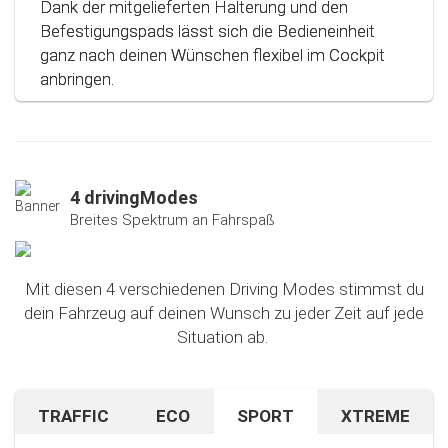
Dank der mitgelieferten Halterung und den
Befestigungspads lässt sich die Bedieneinheit
ganz nach deinen Wünschen flexibel im Cockpit
anbringen.
4 drivingModes
Breites Spektrum an Fahrspaß
Mit diesen 4 verschiedenen Driving Modes stimmst du
dein Fahrzeug auf deinen Wunsch zu jeder Zeit auf jede
Situation ab.
TRAFFIC
ECO
SPORT
XTREME
Bist du auf unbekanntem Terrain oder in dichtem
Sparen beim Fahren? Mit diesem cleveren
Falls du nach dem Ausprobieren unseres Sport-