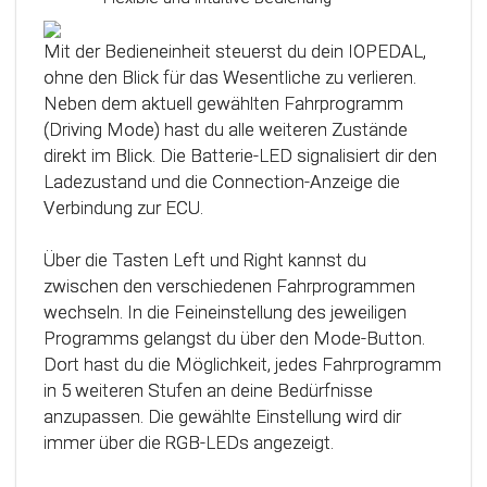
Das Steuergerät (ECU) verfügt über eine
intelligente Kalibrierfunktion. Direkt nach dem
Mit der Bedieneinheit steuerst du dein IOPEDAL,
Einbau des IOPEDAL werden alle notwendigen
ohne den Blick für das Wesentliche zu verlieren.
Informationen des Gaspedals automatisch
Neben dem aktuell gewählten Fahrprogramm
analysiert und zu einem optimierten individuellen
(Driving Mode) hast du alle weiteren Zustände
Kennfeld verarbeitet. Dadurch werden die
direkt im Blick. Die Batterie-LED signalisiert dir den
einzelnen Fahrmodi (Fahrprogramme)
Ladezustand und die Connection-Anzeige die
automatisch an die Charakteristik des Gaspedals
Verbindung zur ECU.
angepasst. Mit Hilfe dieser innovativen
Technologie werden alle Potenziale deines
Über die Tasten Left und Right kannst du
Fahrzeuges erkannt und können optimal genutzt
zwischen den verschiedenen Fahrprogrammen
werden.
wechseln. In die Feineinstellung des jeweiligen
Programms gelangst du über den Mode-Button.
Dort hast du die Möglichkeit, jedes Fahrprogramm
in 5 weiteren Stufen an deine Bedürfnisse
anzupassen. Die gewählte Einstellung wird dir
immer über die RGB-LEDs angezeigt.