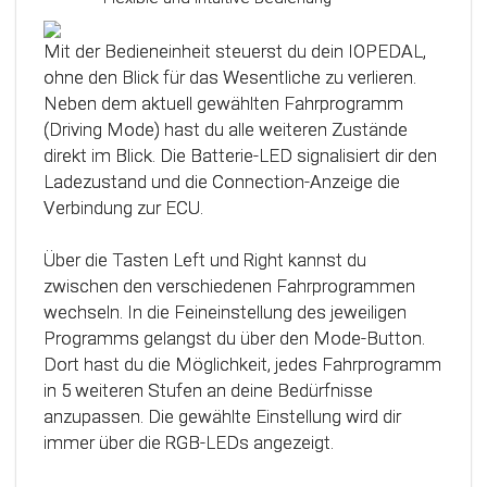
Das Steuergerät (ECU) verfügt über eine
intelligente Kalibrierfunktion. Direkt nach dem
Mit der Bedieneinheit steuerst du dein IOPEDAL,
Einbau des IOPEDAL werden alle notwendigen
ohne den Blick für das Wesentliche zu verlieren.
Informationen des Gaspedals automatisch
Neben dem aktuell gewählten Fahrprogramm
analysiert und zu einem optimierten individuellen
(Driving Mode) hast du alle weiteren Zustände
Kennfeld verarbeitet. Dadurch werden die
direkt im Blick. Die Batterie-LED signalisiert dir den
einzelnen Fahrmodi (Fahrprogramme)
Ladezustand und die Connection-Anzeige die
automatisch an die Charakteristik des Gaspedals
Verbindung zur ECU.
angepasst. Mit Hilfe dieser innovativen
Technologie werden alle Potenziale deines
Über die Tasten Left und Right kannst du
Fahrzeuges erkannt und können optimal genutzt
zwischen den verschiedenen Fahrprogrammen
werden.
wechseln. In die Feineinstellung des jeweiligen
Programms gelangst du über den Mode-Button.
Dort hast du die Möglichkeit, jedes Fahrprogramm
in 5 weiteren Stufen an deine Bedürfnisse
anzupassen. Die gewählte Einstellung wird dir
immer über die RGB-LEDs angezeigt.