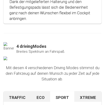
Dank der mitgelieferten Halterung und den
Befestigungspads lässt sich die Bedieneinheit
ganz nach deinen Wünschen flexibel im Cockpit
anbringen.
4 drivingModes
Breites Spektrum an Fahrspaß
Mit diesen 4 verschiedenen Driving Modes stimmst du
dein Fahrzeug auf deinen Wunsch zu jeder Zeit auf jede
Situation ab.
TRAFFIC
ECO
SPORT
XTREME
Bist du auf unbekanntem Terrain oder in dichtem
Sparen beim Fahren? Mit diesem cleveren
Falls du nach dem Ausprobieren unseres Sport-