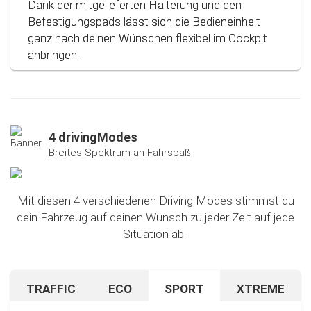
Dank der mitgelieferten Halterung und den
Befestigungspads lässt sich die Bedieneinheit
ganz nach deinen Wünschen flexibel im Cockpit
anbringen.
4 drivingModes
Breites Spektrum an Fahrspaß
Mit diesen 4 verschiedenen Driving Modes stimmst du
dein Fahrzeug auf deinen Wunsch zu jeder Zeit auf jede
Situation ab.
TRAFFIC
ECO
SPORT
XTREME
Bist du auf unbekanntem Terrain oder in dichtem
Sparen beim Fahren? Mit diesem cleveren
Falls du nach dem Ausprobieren unseres Sport-