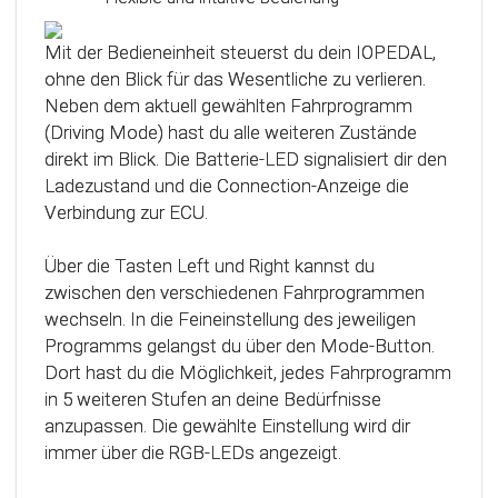
Das Steuergerät (ECU) verfügt über eine
intelligente Kalibrierfunktion. Direkt nach dem
Mit der Bedieneinheit steuerst du dein IOPEDAL,
Einbau des IOPEDAL werden alle notwendigen
ohne den Blick für das Wesentliche zu verlieren.
Informationen des Gaspedals automatisch
Neben dem aktuell gewählten Fahrprogramm
analysiert und zu einem optimierten individuellen
(Driving Mode) hast du alle weiteren Zustände
Kennfeld verarbeitet. Dadurch werden die
direkt im Blick. Die Batterie-LED signalisiert dir den
einzelnen Fahrmodi (Fahrprogramme)
Ladezustand und die Connection-Anzeige die
automatisch an die Charakteristik des Gaspedals
Verbindung zur ECU.
angepasst. Mit Hilfe dieser innovativen
Technologie werden alle Potenziale deines
Über die Tasten Left und Right kannst du
Fahrzeuges erkannt und können optimal genutzt
zwischen den verschiedenen Fahrprogrammen
werden.
wechseln. In die Feineinstellung des jeweiligen
Programms gelangst du über den Mode-Button.
Dort hast du die Möglichkeit, jedes Fahrprogramm
in 5 weiteren Stufen an deine Bedürfnisse
anzupassen. Die gewählte Einstellung wird dir
immer über die RGB-LEDs angezeigt.