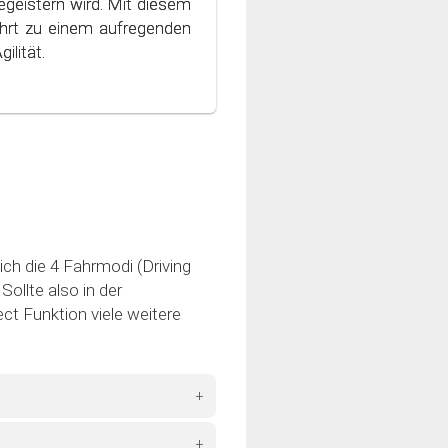
geistern wird. Mit diesem
 Welt des bewussten und
hrt zu einem aufregenden
ilität.
ich die 4 Fahrmodi (Driving
ollte also in der
ct Funktion viele weitere
+
+