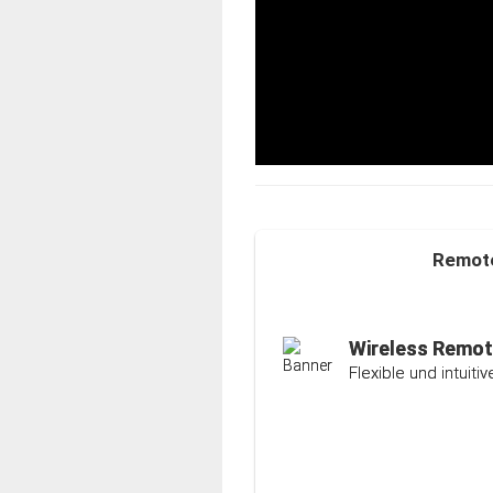
Remote
Auto-Ranging-F
Intelligente und ind
Wireless Remot
Flexible und intuit