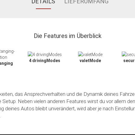
DETAILS
LIEFERUMFANG
Die Features im Überblick
4 drivingModes
valetMode
secu
anging
hkeiten, das Ansprechverhalten und die Dynamik deines Fahrze
le Setup. Neben vielen anderen Features wirst du vor allem de
ng deines Autos bleibt unverändert, wird aber je nach Einstell
.