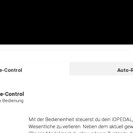
-Control
Auto-
unktion
ividuelle Kalibrierungsfunktion
e-Control
ive Bedienung
Das Steuergerät (ECU) verfügt über eine intelligen
Direkt nach dem Einbau des IOPEDAL werden al
Informationen des Gaspedals automatisch analy
Mit der Bedieneinheit steuerst du dein IOPEDAL,
optimierten individuellen Kennfeld verarbeitet. 
Wesentliche zu verlieren. Neben dem aktuell g
einzelnen Fahrmodi (Fahrprogramme) automatisc