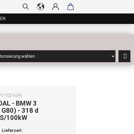
GEN
P1-102-624
)
DAL - BMW 3
 G80) - 318 d
S/100kW
Lieferzeit: