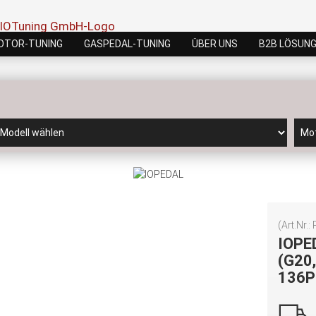
OTOR-TUNING
GASPEDAL-TUNING
ÜBER UNS
B2B LÖSUN
(Art.Nr.:
IOPE
(G20,
136P