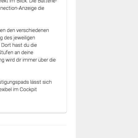
ekt im Blick. Die Batterie-
vativen Technologie
nnection-Anzeige die
nt und können optimal
hen den verschiedenen
g des jeweiligen
Dort hast du die
Stufen an deine
g wird dir immer über die
stigungspads lässt sich
xibel im Cockpit