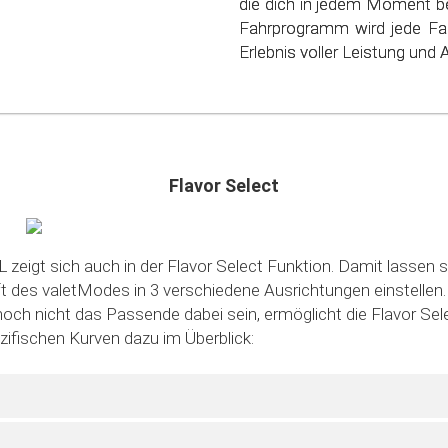
die dich in jedem Moment be
schonen. Steig ein in die
Fahrprogramm wird jede Fa
sparsamen Fahrens!
Erlebnis voller Leistung und Ag
Flavor Select
 zeigt sich auch in der Flavor Select Funktion. Damit lassen s
des valetModes in 3 verschiedene Ausrichtungen einstellen. S
noch nicht das Passende dabei sein, ermöglicht die Flavor Sele
ezifischen Kurven dazu im Überblick: