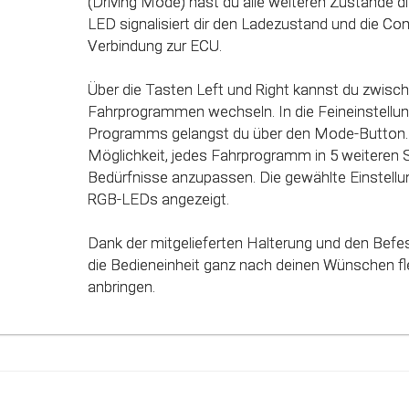
(Driving Mode) hast du alle weiteren Zustände dir
des Gaspedals angepasst. Mit Hilfe dieser inno
LED signalisiert dir den Ladezustand und die Co
werden alle Potenziale deines Fahrzeuges erkan
Verbindung zur ECU.
genutzt werden.
Über die Tasten Left und Right kannst du zwisc
Fahrprogrammen wechseln. In die Feineinstellun
Programms gelangst du über den Mode-Button. 
Möglichkeit, jedes Fahrprogramm in 5 weiteren 
Bedürfnisse anzupassen. Die gewählte Einstellun
RGB-LEDs angezeigt.
Dank der mitgelieferten Halterung und den Befe
die Bedieneinheit ganz nach deinen Wünschen fle
anbringen.