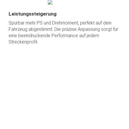
Leistungssteigerung
Spürbar mehr PS und Drehmoment, perfekt auf dein
Fahrzeug abgestimmt. Die präzise Anpassung sorgt für
eine beeindruckende Performance auf jedem
Streckenprofil.
Moderne Technologie
Unsere IOBOX besteht ist eine Neuentwickelte
Elektromnik - State of the Art - und ist ein durch das
Kraftfahrt-Bundesamt zertifiziertes Produkt. Mit ECE-
und CE-Zertifizierung garantieren wir höchste
Sicherheitsstandards und vollständige Konformität mit
europäischen Richtlinien.