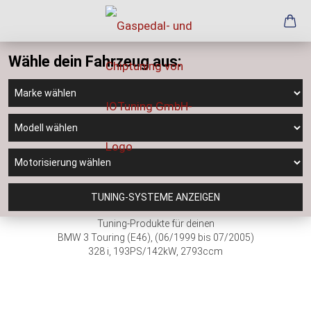
Wähle dein Fahrzeug aus:
TUNING-SYSTEME ANZEIGEN
Tuning-Produkte für deinen
BMW 3 Touring (E46), (06/1999 bis 07/2005)
328 i, 193PS/142kW, 2793ccm