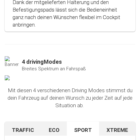
Dank der mitgelieferten Halterung und den
Befestigungspads lässt sich die Bedieneinheit
ganz nach deinen Wünschen flexibel im Cockpit
anbringen.
4 drivingModes
Breites Spektrum an Fahrspaß
Mit diesen 4 verschiedenen Driving Modes stimmst du
dein Fahrzeug auf deinen Wunsch zu jeder Zeit auf jede
Situation ab.
TRAFFIC
ECO
SPORT
XTREME
Bist du auf unbekanntem Terrain oder in dichtem
Sparen beim Fahren? Mit diesem cleveren
Falls du nach dem Ausprobieren unseres Sport-