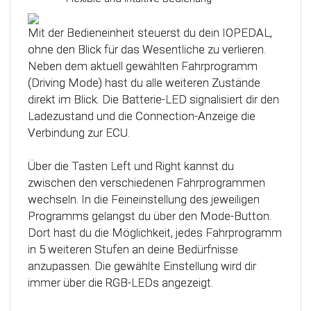
Das Steuergerät (ECU) verfügt über eine
intelligente Kalibrierfunktion. Direkt nach dem
Mit der Bedieneinheit steuerst du dein IOPEDAL,
Einbau des IOPEDAL werden alle notwendigen
ohne den Blick für das Wesentliche zu verlieren.
Informationen des Gaspedals automatisch
Neben dem aktuell gewählten Fahrprogramm
analysiert und zu einem optimierten individuellen
(Driving Mode) hast du alle weiteren Zustände
Kennfeld verarbeitet. Dadurch werden die
direkt im Blick. Die Batterie-LED signalisiert dir den
einzelnen Fahrmodi (Fahrprogramme)
Ladezustand und die Connection-Anzeige die
automatisch an die Charakteristik des Gaspedals
Verbindung zur ECU.
angepasst. Mit Hilfe dieser innovativen
Technologie werden alle Potenziale deines
Über die Tasten Left und Right kannst du
Fahrzeuges erkannt und können optimal genutzt
zwischen den verschiedenen Fahrprogrammen
werden.
wechseln. In die Feineinstellung des jeweiligen
Programms gelangst du über den Mode-Button.
Dort hast du die Möglichkeit, jedes Fahrprogramm
in 5 weiteren Stufen an deine Bedürfnisse
anzupassen. Die gewählte Einstellung wird dir
immer über die RGB-LEDs angezeigt.