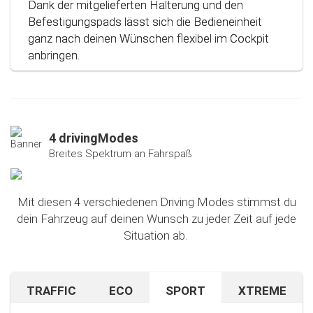
Dank der mitgelieferten Halterung und den
Befestigungspads lässt sich die Bedieneinheit
ganz nach deinen Wünschen flexibel im Cockpit
anbringen.
4 drivingModes
Breites Spektrum an Fahrspaß
Mit diesen 4 verschiedenen Driving Modes stimmst du
dein Fahrzeug auf deinen Wunsch zu jeder Zeit auf jede
Situation ab.
TRAFFIC
ECO
SPORT
XTREME
Bist du auf unbekanntem Terrain oder in dichtem
Sparen beim Fahren? Mit diesem cleveren
Falls du nach dem Ausprobieren unseres Sport-