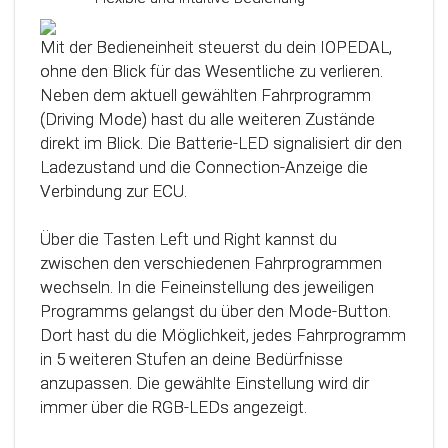
Das Steuergerät (ECU) verfügt über eine
intelligente Kalibrierfunktion. Direkt nach dem
Mit der Bedieneinheit steuerst du dein IOPEDAL,
Einbau des IOPEDAL werden alle notwendigen
ohne den Blick für das Wesentliche zu verlieren.
Informationen des Gaspedals automatisch
Neben dem aktuell gewählten Fahrprogramm
analysiert und zu einem optimierten individuellen
(Driving Mode) hast du alle weiteren Zustände
Kennfeld verarbeitet. Dadurch werden die
direkt im Blick. Die Batterie-LED signalisiert dir den
einzelnen Fahrmodi (Fahrprogramme)
Ladezustand und die Connection-Anzeige die
automatisch an die Charakteristik des Gaspedals
Verbindung zur ECU.
angepasst. Mit Hilfe dieser innovativen
Technologie werden alle Potenziale deines
Über die Tasten Left und Right kannst du
Fahrzeuges erkannt und können optimal genutzt
zwischen den verschiedenen Fahrprogrammen
werden.
wechseln. In die Feineinstellung des jeweiligen
Programms gelangst du über den Mode-Button.
Dort hast du die Möglichkeit, jedes Fahrprogramm
in 5 weiteren Stufen an deine Bedürfnisse
anzupassen. Die gewählte Einstellung wird dir
immer über die RGB-LEDs angezeigt.