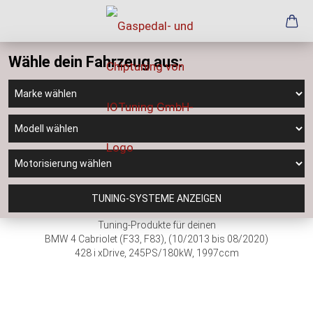
Wähle dein Fahrzeug aus:
TUNING-SYSTEME ANZEIGEN
Tuning-Produkte für deinen
BMW 4 Cabriolet (F33, F83), (10/2013 bis 08/2020)
428 i xDrive, 245PS/180kW, 1997ccm