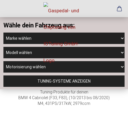
Wähle dein Fahrzeug aus:
TUNING-SYSTEME ANZEIGEN
Tuning-Produkte für deinen
BMW 4 Cabriolet (F33, F83), (10/2013 bis 08/2020)
M4, 431PS/317kW, 2979ccm