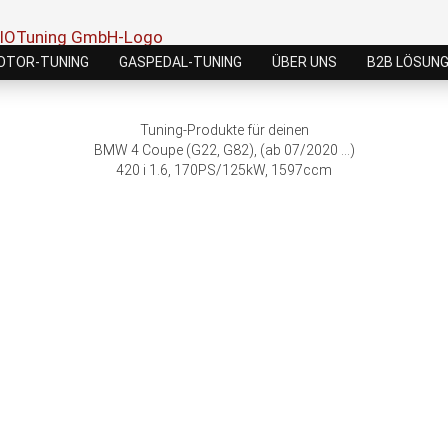
OTOR-TUNING
GASPEDAL-TUNING
ÜBER UNS
B2B LÖSUN
Tuning-Produkte für deinen
BMW 4 Coupe (G22, G82), (ab 07/2020 ...)
420 i 1.6, 170PS/125kW, 1597ccm