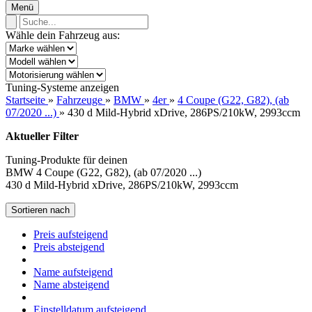
Menü
Wähle dein Fahrzeug aus:
Tuning-Systeme anzeigen
Startseite
»
Fahrzeuge
»
BMW
»
4er
»
4 Coupe (G22, G82), (ab
07/2020 ...)
»
430 d Mild-Hybrid xDrive, 286PS/210kW, 2993ccm
Aktueller Filter
Tuning-Produkte für deinen
BMW 4 Coupe (G22, G82), (ab 07/2020 ...)
430 d Mild-Hybrid xDrive, 286PS/210kW, 2993ccm
Sortieren nach
Preis aufsteigend
Preis absteigend
Name aufsteigend
Name absteigend
Einstelldatum aufsteigend