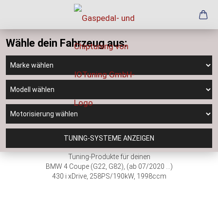
Wähle dein Fahrzeug aus:
TUNING-SYSTEME ANZEIGEN
Tuning-Produkte für deinen
BMW 4 Coupe (G22, G82), (ab 07/2020 ...)
430 i xDrive, 258PS/190kW, 1998ccm