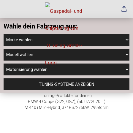
Wähle dein Fahrzeug aus:
TUNING-SYSTEME ANZEIGEN
Tuning-Produkte für deinen
BMW 4 Coupe (G22, G82), (ab 07/2020 ...)
M 440 i Mild-Hybrid, 374PS/275kW, 2998ccm