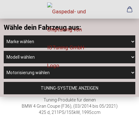
Wähle dein Fahrzeug aus:
TUNING-SYSTEME ANZEIGEN
Tuning-Produkte für deinen
BMW 4 Gran Coupe (F36), (03/2014 bis 05/2021)
425 d, 211PS/155kW, 1995ccm