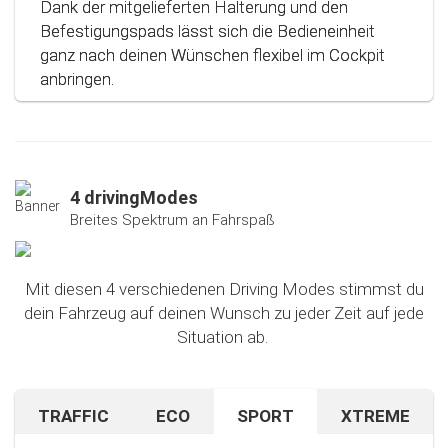
Dank der mitgelieferten Halterung und den
Befestigungspads lässt sich die Bedieneinheit
ganz nach deinen Wünschen flexibel im Cockpit
anbringen.
4 drivingModes
Breites Spektrum an Fahrspaß
Mit diesen 4 verschiedenen Driving Modes stimmst du
dein Fahrzeug auf deinen Wunsch zu jeder Zeit auf jede
Situation ab.
TRAFFIC
ECO
SPORT
XTREME
Bist du auf unbekanntem Terrain oder in dichtem
Sparen beim Fahren? Mit diesem cleveren
Falls du nach dem Ausprobieren unseres Sport-