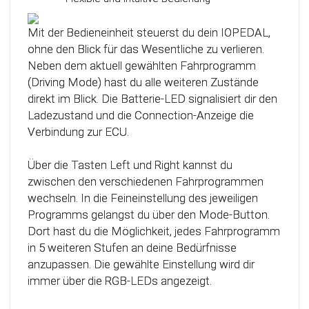
Das Steuergerät (ECU) verfügt über eine
intelligente Kalibrierfunktion. Direkt nach dem
Mit der Bedieneinheit steuerst du dein IOPEDAL,
Einbau des IOPEDAL werden alle notwendigen
ohne den Blick für das Wesentliche zu verlieren.
Informationen des Gaspedals automatisch
Neben dem aktuell gewählten Fahrprogramm
analysiert und zu einem optimierten individuellen
(Driving Mode) hast du alle weiteren Zustände
Kennfeld verarbeitet. Dadurch werden die
direkt im Blick. Die Batterie-LED signalisiert dir den
einzelnen Fahrmodi (Fahrprogramme)
Ladezustand und die Connection-Anzeige die
automatisch an die Charakteristik des Gaspedals
Verbindung zur ECU.
angepasst. Mit Hilfe dieser innovativen
Technologie werden alle Potenziale deines
Über die Tasten Left und Right kannst du
Fahrzeuges erkannt und können optimal genutzt
zwischen den verschiedenen Fahrprogrammen
werden.
wechseln. In die Feineinstellung des jeweiligen
Programms gelangst du über den Mode-Button.
Dort hast du die Möglichkeit, jedes Fahrprogramm
in 5 weiteren Stufen an deine Bedürfnisse
anzupassen. Die gewählte Einstellung wird dir
immer über die RGB-LEDs angezeigt.