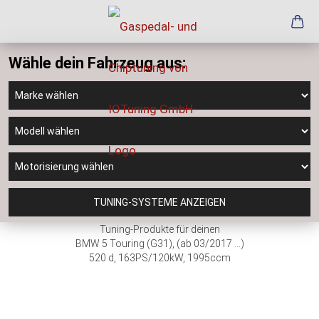
Wähle dein Fahrzeug aus:
TUNING-SYSTEME ANZEIGEN
Tuning-Produkte für deinen
BMW 5 Touring (G31), (ab 03/2017 ...)
520 d, 163PS/120kW, 1995ccm