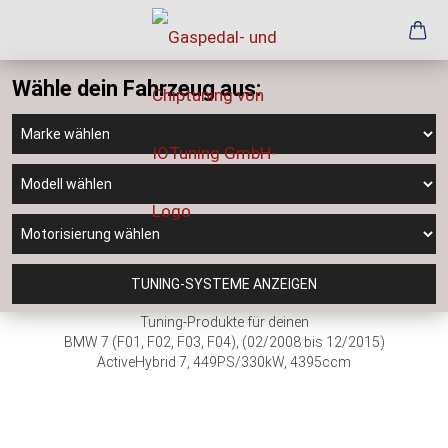
Wähle dein Fahrzeug aus:
TUNING-SYSTEME ANZEIGEN
Tuning-Produkte für deinen
BMW 7 (F01, F02, F03, F04), (02/2008 bis 12/2015)
ActiveHybrid 7, 449PS/330kW, 4395ccm