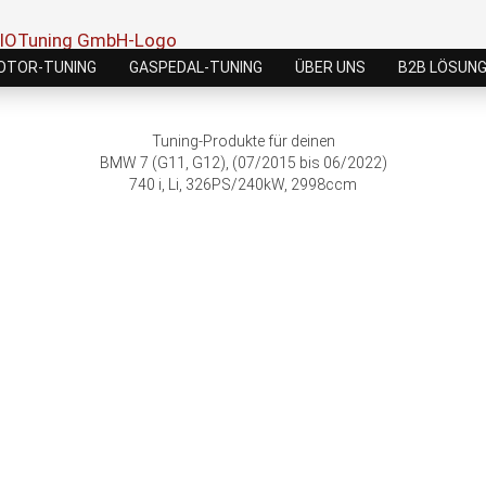
OTOR-TUNING
GASPEDAL-TUNING
ÜBER UNS
B2B LÖSUN
Tuning-Produkte für deinen
BMW 7 (G11, G12), (07/2015 bis 06/2022)
740 i, Li, 326PS/240kW, 2998ccm