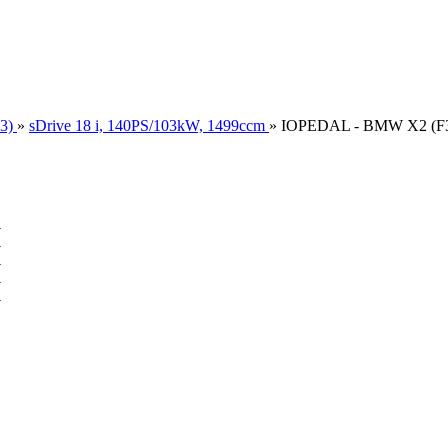
3)
»
sDrive 18 i, 140PS/103kW, 1499ccm
»
IOPEDAL - BMW X2 (F39