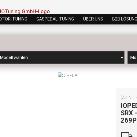
OTOR-TUNING
GASPEDAL-TUNING
ÜBER UNS
B2B LÖSUN
(Art.Nr.:
IOPE
SRX -
269P