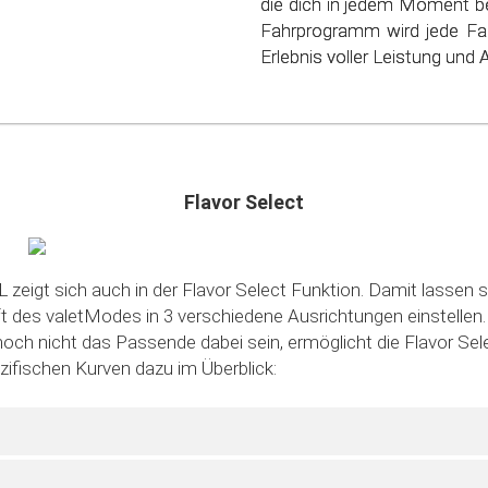
die dich in jedem Moment be
schonen. Steig ein in die
Fahrprogramm wird jede Fa
sparsamen Fahrens!
Erlebnis voller Leistung und Ag
Flavor Select
 zeigt sich auch in der Flavor Select Funktion. Damit lassen s
des valetModes in 3 verschiedene Ausrichtungen einstellen. S
noch nicht das Passende dabei sein, ermöglicht die Flavor Sele
ezifischen Kurven dazu im Überblick: