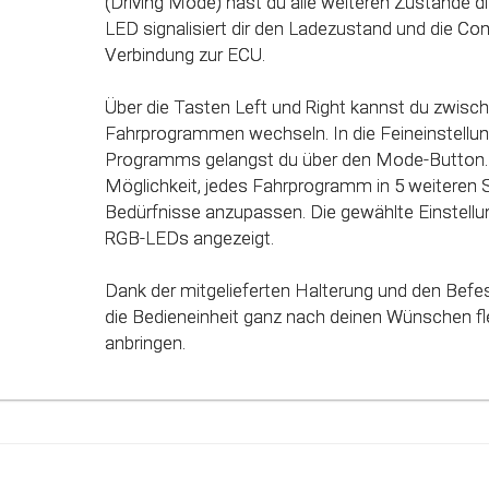
(Driving Mode) hast du alle weiteren Zustände dir
des Gaspedals angepasst. Mit Hilfe dieser inno
LED signalisiert dir den Ladezustand und die Co
werden alle Potenziale deines Fahrzeuges erkan
Verbindung zur ECU.
genutzt werden.
Über die Tasten Left und Right kannst du zwisc
Fahrprogrammen wechseln. In die Feineinstellun
Programms gelangst du über den Mode-Button. 
Möglichkeit, jedes Fahrprogramm in 5 weiteren 
Bedürfnisse anzupassen. Die gewählte Einstellun
RGB-LEDs angezeigt.
Dank der mitgelieferten Halterung und den Befe
die Bedieneinheit ganz nach deinen Wünschen fle
anbringen.