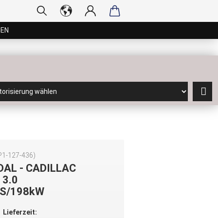
GEN
P1-127-436
)
DAL - CADILLAC
 3.0
S/198kW
Lieferzeit: