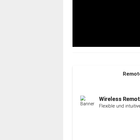
Remote
Auto-Ranging-F
Intelligente und ind
Wireless Remot
Flexible und intuit