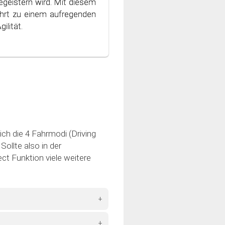
geistern wird. Mit diesem
 Welt des bewussten und
hrt zu einem aufregenden
ilität.
ich die 4 Fahrmodi (Driving
ollte also in der
ct Funktion viele weitere
+
+