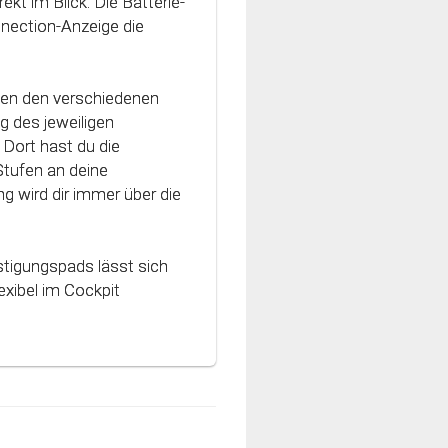
ekt im Blick. Die Batterie-
vativen Technologie
nnection-Anzeige die
nt und können optimal
hen den verschiedenen
g des jeweiligen
Dort hast du die
Stufen an deine
g wird dir immer über die
stigungspads lässt sich
xibel im Cockpit