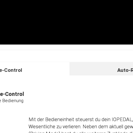
-Control
Auto-
unktion
ividuelle Kalibrierungsfunktion
e-Control
ive Bedienung
Das Steuergerät (ECU) verfügt über eine intelligen
Direkt nach dem Einbau des IOPEDAL werden al
Informationen des Gaspedals automatisch analy
Mit der Bedieneinheit steuerst du dein IOPEDAL,
optimierten individuellen Kennfeld verarbeitet. 
Wesentliche zu verlieren. Neben dem aktuell g
einzelnen Fahrmodi (Fahrprogramme) automatisc