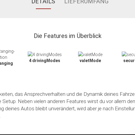
DETAILS
LIEFERUMFANG
Die Features im Überblick
4 drivingModes
valetMode
secu
anging
hkeiten, das Ansprechverhalten und die Dynamik deines Fahrze
le Setup. Neben vielen anderen Features wirst du vor allem de
ng deines Autos bleibt unverändert, wird aber je nach Einstell
.