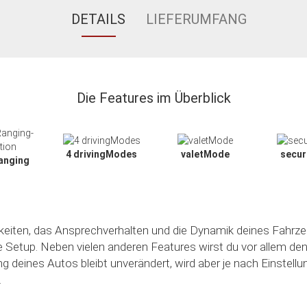
DETAILS
LIEFERUMFANG
Die Features im Überblick
4 drivingModes
valetMode
secu
anging
hkeiten, das Ansprechverhalten und die Dynamik deines Fahrze
le Setup. Neben vielen anderen Features wirst du vor allem de
ng deines Autos bleibt unverändert, wird aber je nach Einstell
.