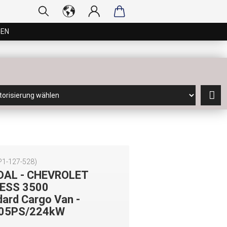
GEN
P1-127-528
)
DAL - CHEVROLET
ESS 3500
ard Cargo Van -
305PS/224kW