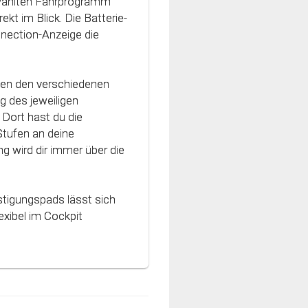
ewählten Fahrprogramm
h an die Charakteristik
ekt im Blick. Die Batterie-
vativen Technologie
nnection-Anzeige die
nt und können optimal
hen den verschiedenen
g des jeweiligen
Dort hast du die
Stufen an deine
g wird dir immer über die
stigungspads lässt sich
xibel im Cockpit