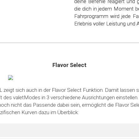
deine Befehle reagiert und 
nur deinen Geldbeutel, s
die dich in jedem Moment be
schonen. Steig ein in die
Fahrprogramm wird jede Fa
sparsamen Fahrens!
Erlebnis voller Leistung und Ag
Flavor Select
 zeigt sich auch in der Flavor Select Funktion. Damit lassen s
des valetModes in 3 verschiedene Ausrichtungen einstellen. S
noch nicht das Passende dabei sein, ermöglicht die Flavor Sele
ezifischen Kurven dazu im Überblick: