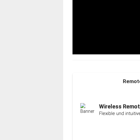
Remote
Auto-Ranging-F
Intelligente und ind
Wireless Remot
Flexible und intuit