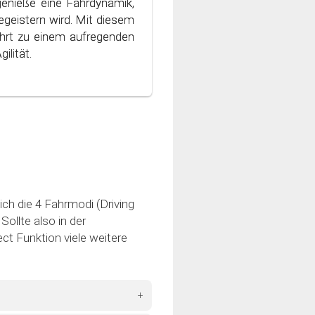
genieße eine Fahrdynamik,
ondern auch die Umwelt
geistern wird. Mit diesem
 Welt des bewussten und
hrt zu einem aufregenden
ilität.
ich die 4 Fahrmodi (Driving
ollte also in der
ct Funktion viele weitere
+