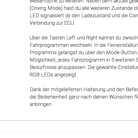
Wesentliche zu verlieren. Neben dem aktuell g
einzelnen Fahrmodi (Fahrprogramme) automatisc
(Driving Mode) hast du alle weiteren Zustände dir
des Gaspedals angepasst. Mit Hilfe dieser inno
LED signalisiert dir den Ladezustand und die Co
werden alle Potenziale deines Fahrzeuges erkan
Verbindung zur ECU.
genutzt werden.
Über die Tasten Left und Right kannst du zwisc
Fahrprogrammen wechseln. In die Feineinstellun
Programms gelangst du über den Mode-Button. 
Möglichkeit, jedes Fahrprogramm in 5 weiteren 
Bedürfnisse anzupassen. Die gewählte Einstellun
RGB-LEDs angezeigt.
Dank der mitgelieferten Halterung und den Befe
die Bedieneinheit ganz nach deinen Wünschen fle
anbringen.