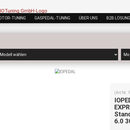
OTOR-TUNING
GASPEDAL-TUNING
ÜBER UNS
B2B LÖSUN
(Art.Nr.:
IOPE
EXPR
Stand
6.0 