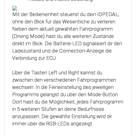
Das Steuergerät (ECU) verfügt über eine
intelligente Kalibrierfunktion. Direkt nach dem
Mit der Bedieneinheit steuerst du dein IOPEDAL,
Einbau des IOPEDAL werden alle notwendigen
ohne den Blick für das Wesentliche zu verlieren.
Informationen des Gaspedals automatisch
Neben dem aktuell gewählten Fahrprogramm
analysiert und zu einem optimierten individuellen
(Driving Mode) hast du alle weiteren Zustände
Kennfeld verarbeitet. Dadurch werden die
direkt im Blick. Die Batterie-LED signalisiert dir den
einzelnen Fahrmodi (Fahrprogramme)
Ladezustand und die Connection-Anzeige die
automatisch an die Charakteristik des Gaspedals
Verbindung zur ECU.
angepasst. Mit Hilfe dieser innovativen
Technologie werden alle Potenziale deines
Über die Tasten Left und Right kannst du
Fahrzeuges erkannt und können optimal genutzt
zwischen den verschiedenen Fahrprogrammen
werden.
wechseln. In die Feineinstellung des jeweiligen
Programms gelangst du über den Mode-Button.
Dort hast du die Möglichkeit, jedes Fahrprogramm
in 5 weiteren Stufen an deine Bedürfnisse
anzupassen. Die gewählte Einstellung wird dir
immer über die RGB-LEDs angezeigt.