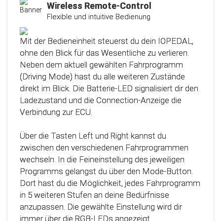
Kalibrierungsfunktion
Wireless Remote-Control
Flexible und intuitive Bedienung
Das Steuergerät (ECU) verfügt über eine
intelligente Kalibrierfunktion. Direkt nach dem
Mit der Bedieneinheit steuerst du dein IOPEDAL,
Einbau des IOPEDAL werden alle notwendigen
ohne den Blick für das Wesentliche zu verlieren.
Informationen des Gaspedals automatisch
Neben dem aktuell gewählten Fahrprogramm
analysiert und zu einem optimierten individuellen
(Driving Mode) hast du alle weiteren Zustände
Kennfeld verarbeitet. Dadurch werden die
direkt im Blick. Die Batterie-LED signalisiert dir den
einzelnen Fahrmodi (Fahrprogramme)
Ladezustand und die Connection-Anzeige die
automatisch an die Charakteristik des Gaspedals
Verbindung zur ECU.
angepasst. Mit Hilfe dieser innovativen
Technologie werden alle Potenziale deines
Über die Tasten Left und Right kannst du
Fahrzeuges erkannt und können optimal genutzt
zwischen den verschiedenen Fahrprogrammen
werden.
wechseln. In die Feineinstellung des jeweiligen
Programms gelangst du über den Mode-Button.
Dort hast du die Möglichkeit, jedes Fahrprogramm
in 5 weiteren Stufen an deine Bedürfnisse
anzupassen. Die gewählte Einstellung wird dir
immer über die RGB-LEDs angezeigt.