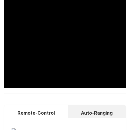
Remote-Control
Auto-Ranging
Auto-Ranging-Funktion
Intelligente und individuelle