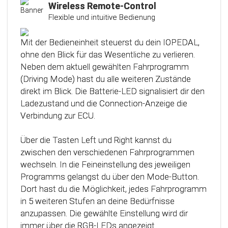
Kalibrierungsfunktion
Wireless Remote-Control
Flexible und intuitive Bedienung
Das Steuergerät (ECU) verfügt über eine
intelligente Kalibrierfunktion. Direkt nach dem
Mit der Bedieneinheit steuerst du dein IOPEDAL,
Einbau des IOPEDAL werden alle notwendigen
ohne den Blick für das Wesentliche zu verlieren.
Informationen des Gaspedals automatisch
Neben dem aktuell gewählten Fahrprogramm
analysiert und zu einem optimierten individuellen
(Driving Mode) hast du alle weiteren Zustände
Kennfeld verarbeitet. Dadurch werden die
direkt im Blick. Die Batterie-LED signalisiert dir den
einzelnen Fahrmodi (Fahrprogramme)
Ladezustand und die Connection-Anzeige die
automatisch an die Charakteristik des Gaspedals
Verbindung zur ECU.
angepasst. Mit Hilfe dieser innovativen
Technologie werden alle Potenziale deines
Über die Tasten Left und Right kannst du
Fahrzeuges erkannt und können optimal genutzt
zwischen den verschiedenen Fahrprogrammen
werden.
wechseln. In die Feineinstellung des jeweiligen
Programms gelangst du über den Mode-Button.
Dort hast du die Möglichkeit, jedes Fahrprogramm
in 5 weiteren Stufen an deine Bedürfnisse
anzupassen. Die gewählte Einstellung wird dir
immer über die RGB-LEDs angezeigt.