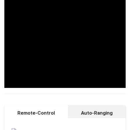
Remote-Control
Auto-Ranging
Auto-Ranging-Funktion
Intelligente und individuelle