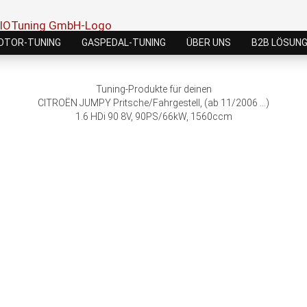
OTOR-TUNING
GASPEDAL-TUNING
ÜBER UNS
B2B LÖSUN
Tuning-Produkte für deinen
CITROËN JUMPY Pritsche/Fahrgestell, (ab 11/2006 ...)
1.6 HDi 90 8V, 90PS/66kW, 1560ccm