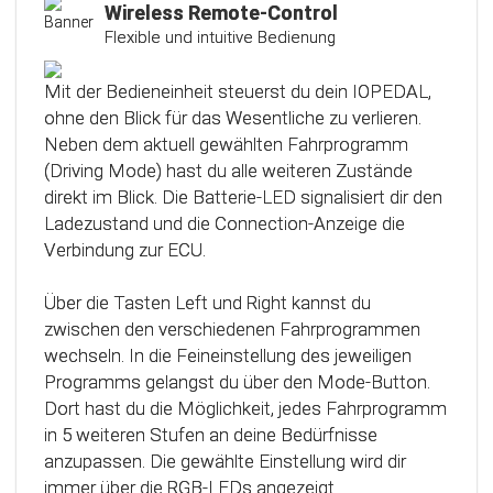
Kalibrierungsfunktion
Wireless Remote-Control
Flexible und intuitive Bedienung
Das Steuergerät (ECU) verfügt über eine
intelligente Kalibrierfunktion. Direkt nach dem
Mit der Bedieneinheit steuerst du dein IOPEDAL,
Einbau des IOPEDAL werden alle notwendigen
ohne den Blick für das Wesentliche zu verlieren.
Informationen des Gaspedals automatisch
Neben dem aktuell gewählten Fahrprogramm
analysiert und zu einem optimierten individuellen
(Driving Mode) hast du alle weiteren Zustände
Kennfeld verarbeitet. Dadurch werden die
direkt im Blick. Die Batterie-LED signalisiert dir den
einzelnen Fahrmodi (Fahrprogramme)
Ladezustand und die Connection-Anzeige die
automatisch an die Charakteristik des Gaspedals
Verbindung zur ECU.
angepasst. Mit Hilfe dieser innovativen
Technologie werden alle Potenziale deines
Über die Tasten Left und Right kannst du
Fahrzeuges erkannt und können optimal genutzt
zwischen den verschiedenen Fahrprogrammen
werden.
wechseln. In die Feineinstellung des jeweiligen
Programms gelangst du über den Mode-Button.
Dort hast du die Möglichkeit, jedes Fahrprogramm
in 5 weiteren Stufen an deine Bedürfnisse
anzupassen. Die gewählte Einstellung wird dir
immer über die RGB-LEDs angezeigt.