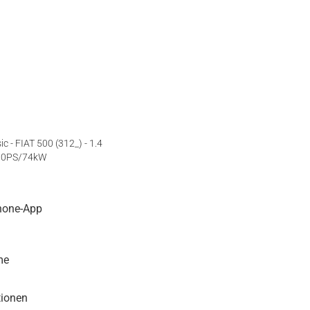
hone-App
me
tionen