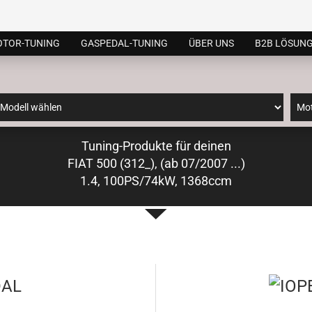
TOR-TUNING
GASPEDAL-TUNING
ÜBER UNS
B2B LÖSUN
Tuning-Produkte für deinen
FIAT 500 (312_), (ab 07/2007 ...)
1.4, 100PS/74kW, 1368ccm