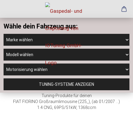
Wähle dein Fahrzeug aus:
TUNING-SYSTEME ANZEIGEN
Tuning-Produkte für deinen
FIAT FIORINO Großraumlimousine (225_), (ab 01/2007 ...)
1.4 CNG, 69PS/51kW, 1368ccm