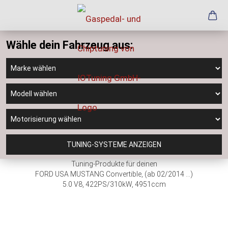
Wähle dein Fahrzeug aus:
TUNING-SYSTEME ANZEIGEN
Tuning-Produkte für deinen
FORD USA MUSTANG Convertible, (ab 02/2014 ...)
5.0 V8, 422PS/310kW, 4951ccm