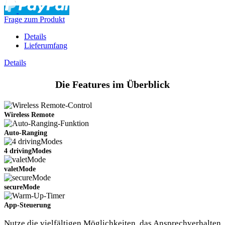
Frage zum Produkt
Details
Lieferumfang
Details
Die Features im Überblick
Wireless Remote
Auto-Ranging
4 drivingModes
valetMode
secureMode
App-Steuerung
Nutze die vielfältigen Möglichkeiten, das Ansprechverhalten
Slide02