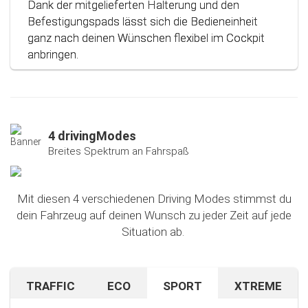
Dank der mitgelieferten Halterung und den
Befestigungspads lässt sich die Bedieneinheit
ganz nach deinen Wünschen flexibel im Cockpit
anbringen.
4 drivingModes
Breites Spektrum an Fahrspaß
Mit diesen 4 verschiedenen Driving Modes stimmst du
dein Fahrzeug auf deinen Wunsch zu jeder Zeit auf jede
Situation ab.
TRAFFIC
ECO
SPORT
XTREME
Bist du auf unbekanntem Terrain oder in dichtem
Sparen beim Fahren? Mit diesem cleveren
Falls du nach dem Ausprobieren unseres Sport-