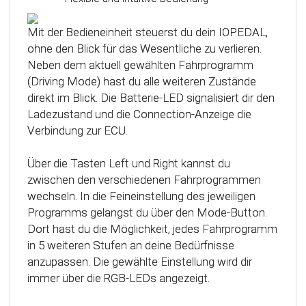
Das Steuergerät (ECU) verfügt über eine
intelligente Kalibrierfunktion. Direkt nach dem
Mit der Bedieneinheit steuerst du dein IOPEDAL,
Einbau des IOPEDAL werden alle notwendigen
ohne den Blick für das Wesentliche zu verlieren.
Informationen des Gaspedals automatisch
Neben dem aktuell gewählten Fahrprogramm
analysiert und zu einem optimierten individuellen
(Driving Mode) hast du alle weiteren Zustände
Kennfeld verarbeitet. Dadurch werden die
direkt im Blick. Die Batterie-LED signalisiert dir den
einzelnen Fahrmodi (Fahrprogramme)
Ladezustand und die Connection-Anzeige die
automatisch an die Charakteristik des Gaspedals
Verbindung zur ECU.
angepasst. Mit Hilfe dieser innovativen
Technologie werden alle Potenziale deines
Über die Tasten Left und Right kannst du
Fahrzeuges erkannt und können optimal genutzt
zwischen den verschiedenen Fahrprogrammen
werden.
wechseln. In die Feineinstellung des jeweiligen
Programms gelangst du über den Mode-Button.
Dort hast du die Möglichkeit, jedes Fahrprogramm
in 5 weiteren Stufen an deine Bedürfnisse
anzupassen. Die gewählte Einstellung wird dir
immer über die RGB-LEDs angezeigt.