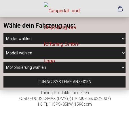
Wähle dein Fahrzeug aus:
TUNING-SYSTEME ANZEIGEN
Tuning-Produkte für deinen
FORD FOCUS C-MAX (DM2), (10/2003 bis 03/2007)
1.6 Ti, 115PS/85kW, 1596ccm