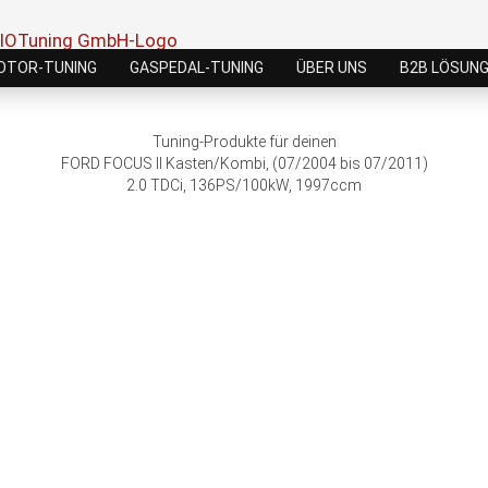
OTOR-TUNING
GASPEDAL-TUNING
ÜBER UNS
B2B LÖSUN
Tuning-Produkte für deinen
FORD FOCUS II Kasten/Kombi, (07/2004 bis 07/2011)
2.0 TDCi, 136PS/100kW, 1997ccm