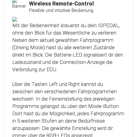
Kalibrierungsfunktion
Wireless Remote-Control
Flexible und intuitive Bedienung
Das Steuergerät (ECU) verfügt über eine
intelligente Kalibrierfunktion. Direkt nach dem
Mit der Bedieneinheit steuerst du dein IOPEDAL,
Einbau des IOPEDAL werden alle notwendigen
ohne den Blick für das Wesentliche zu verlieren.
Informationen des Gaspedals automatisch
Neben dem aktuell gewählten Fahrprogramm
analysiert und zu einem optimierten individuellen
(Driving Mode) hast du alle weiteren Zustände
Kennfeld verarbeitet. Dadurch werden die
direkt im Blick. Die Batterie-LED signalisiert dir den
einzelnen Fahrmodi (Fahrprogramme)
Ladezustand und die Connection-Anzeige die
automatisch an die Charakteristik des Gaspedals
Verbindung zur ECU.
angepasst. Mit Hilfe dieser innovativen
Technologie werden alle Potenziale deines
Über die Tasten Left und Right kannst du
Fahrzeuges erkannt und können optimal genutzt
zwischen den verschiedenen Fahrprogrammen
werden.
wechseln. In die Feineinstellung des jeweiligen
Programms gelangst du über den Mode-Button.
Dort hast du die Möglichkeit, jedes Fahrprogramm
in 5 weiteren Stufen an deine Bedürfnisse
anzupassen. Die gewählte Einstellung wird dir
immer über die RGB-LEDs angezeigt.